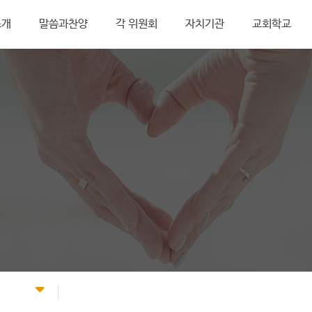
소개
말씀과찬양
각 위원회
자치기관
교회학교