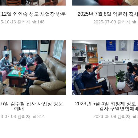
월 12일 연인숙 성도 사업장 방문
2025년 7월 8일 임윤하 집
25-10-16
관리자
hit 148
2025-07-09
관리자
hit
월 6일 김수철 집사 사업장 방문
2023년 5월 4일 최창제 장
예배
감사 구역연합예
23-07-08
관리자
hit 314
2023-05-09
관리자
hit