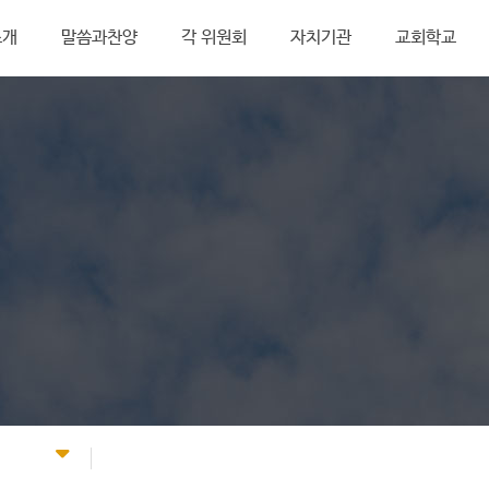
소개
말씀과찬양
각 위원회
자치기관
교회학교