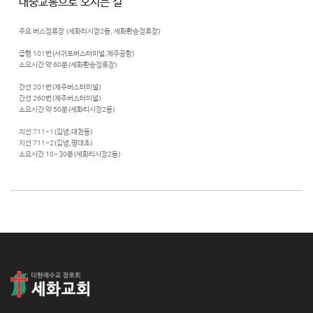
대중교통으로 오시는 길
주요 버스정류장 (세화리시장2동, 세화환승정류장)
급행 101번(서귀포버스터미널,제주공항)
소요시간 약 60분(세화환승정류장)
간선 201번(제주버스터미널)
간선 260번(제주버스터미널)
소요시간 약 50분(세화리시장2동)
지선 711-1(김녕,대천동)
지선 711-2(김녕,평대초)
소요시간 10~30분(세화리시장2동)